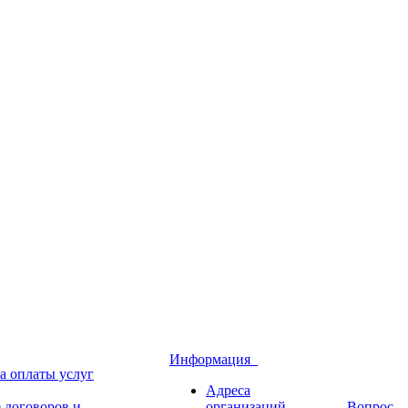
Информация
а оплаты услуг
Адреса
 договоров и
организаций
Вопрос-