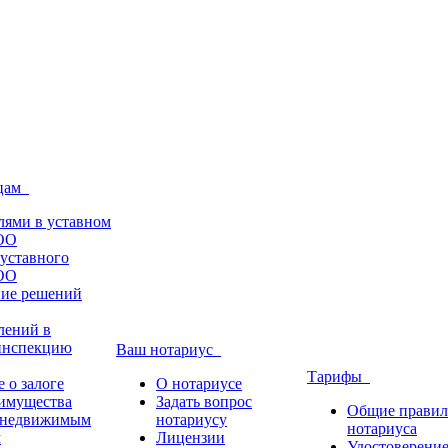
ицам
лями в уставном
ОО
уставного
ОО
ние решений
лений в
инспекцию
Ваш нотариус
Тарифы
 о залоге
О нотариусе
имущества
Задать вопрос
Общие правил
 недвижимым
нотариусу
нотариуса
м
Лицензии
Удостоверение