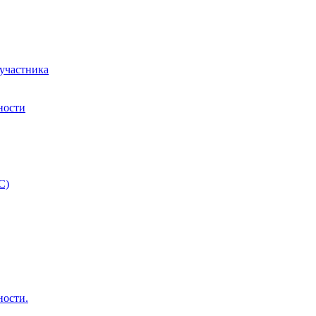
 участника
ности
С)
ности.