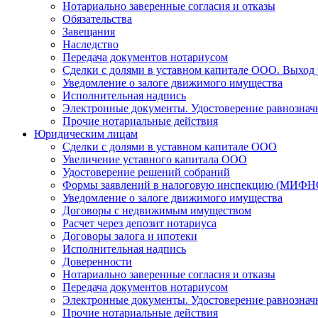
Нотариально заверенные согласия и отказы
Обязательства
Завещания
Наследство
Передача документов нотариусом
Сделки с долями в уставном капитале ООО. Выход
Уведомление о залоге движимого имущества
Исполнительная надпись
Электронные документы. Удостоверение равнознач
Прочие нотариальные действия
Юридическим лицам
Сделки с долями в уставном капитале ООО
Увеличение уставного капитала ООО
Удостоверение решений собраний
Формы заявлений в налоговую инспекцию (МИФН
Уведомление о залоге движимого имущества
Договоры с недвижимым имуществом
Расчет через депозит нотариуса
Договоры залога и ипотеки
Исполнительная надпись
Доверенности
Нотариально заверенные согласия и отказы
Передача документов нотариусом
Электронные документы. Удостоверение равнознач
Прочие нотариальные действия