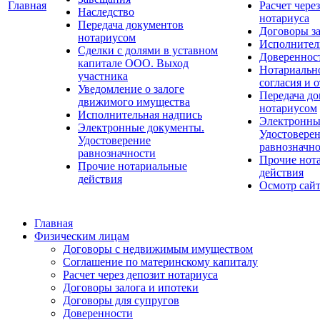
Главная
Расчет чере
Наследство
нотариуса
Передача документов
Договоры за
нотариусом
Исполнител
Сделки с долями в уставном
Довереннос
капитале ООО. Выход
Нотариальн
участника
согласия и 
Уведомление о залоге
Передача д
движимого имущества
нотариусом
Исполнительная надпись
Электронны
Электронные документы.
Удостовере
Удостоверение
равнозначно
равнозначности
Прочие нот
Прочие нотариальные
действия
действия
Осмотр сай
Главная
Физическим лицам
Договоры с недвижимым имуществом
Соглашение по материнскому капиталу
Расчет через депозит нотариуса
Договоры залога и ипотеки
Договоры для супругов
Доверенности