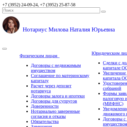
+7 (3952) 24-09-24, +7 (3952) 25-87-58
Нотариус Милова Наталия Юрьевна
Юридическим л
Физическим лицам
Сделки с до
Договоры с недвижимым
капитале О
имуществом
Увеличение 
Соглашение по материнскому
капитала О
капиталу
Удостовере
Расчет через депозит
собраний
нотариуса
Формы заяв
Договоры залога и ипотеки
налоговую 
Договоры для супругов
(МИФНС)
Доверенности
Уведомление
Нотариально заверенные
движимого 
согласия и отказы
Договоры с
Обязательства
имущество
Завещания