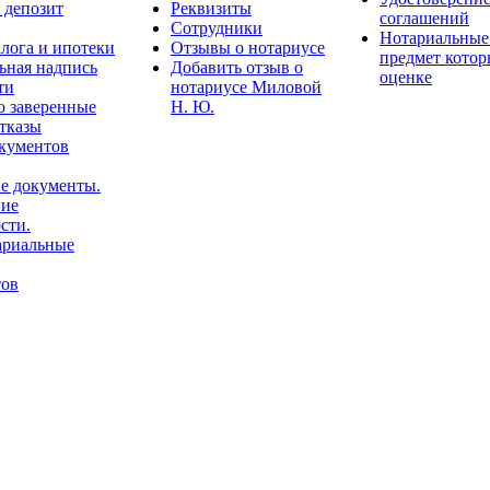
з депозит
Реквизиты
соглашений
Сотрудники
Нотариальные 
лога и ипотеки
Отзывы о нотариусе
предмет котор
ьная надпись
Добавить отзыв о
оценке
ти
нотариусе Миловой
о заверенные
Н. Ю.
отказы
окументов
е документы.
ние
сти.
ариальные
тов