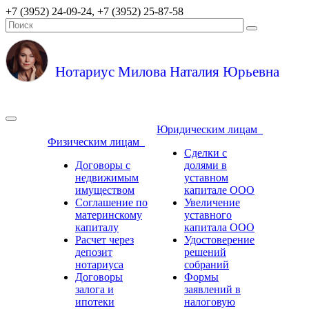
+7 (3952) 24-09-24, +7 (3952) 25-87-58
Нотариус Милова Наталия Юрьевна
Юридическим лицам
Физическим лицам
Сделки с
Договоры с
долями в
недвижимым
уставном
имуществом
капитале ООО
Соглашение по
Увеличение
материнскому
уставного
капиталу
капитала ООО
Расчет через
Удостоверение
депозит
решений
нотариуса
собраний
Договоры
Формы
залога и
заявлений в
ипотеки
налоговую