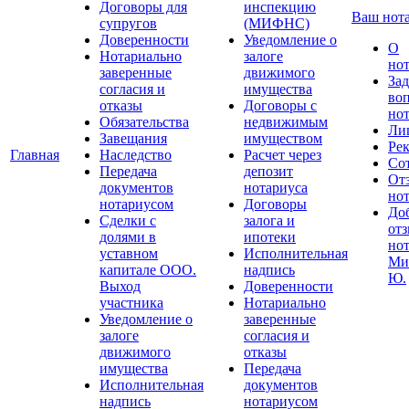
Договоры для
инспекцию
Ваш нот
супругов
(МИФНС)
Доверенности
Уведомление о
О
Нотариально
залоге
но
заверенные
движимого
Зад
согласия и
имущества
во
отказы
Договоры с
но
Обязательства
недвижимым
Ли
Завещания
имуществом
Ре
Главная
Наследство
Расчет через
Со
Передача
депозит
От
документов
нотариуса
но
нотариусом
Договоры
До
Сделки с
залога и
отз
долями в
ипотеки
но
уставном
Исполнительная
Ми
капитале ООО.
надпись
Ю.
Выход
Доверенности
участника
Нотариально
Уведомление о
заверенные
залоге
согласия и
движимого
отказы
имущества
Передача
Исполнительная
документов
надпись
нотариусом