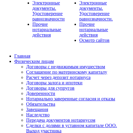
Электронные
Электронные
документы.
документы.
Удостоверение
Удостоверение
равнозначности
равнозначности.
Прочие
Прочие
нотариальные
нотариальные
действия
действия
Осмотр сайтов
Главная
Физическим лицам
Договоры с недвижимым имуществом
Соглашение по материнскому капиталу
Расчет через депозит нотариуса
Договоры залога и ипотеки
Договоры для супругов
Доверенности
Нотариально заверенные согласия и отказы
Обязательства
Завещания
Наследство
Передача документов нотариусом
Сделки с долями в уставном капитале ООО.
Выход участника