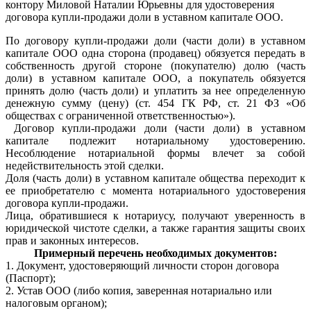
контору Миловой Наталии Юрьевны для удостоверения
договора купли-продажи доли в уставном капитале ООО.
По договору купли-продажи доли (части доли) в уставном
капитале ООО одна сторона (продавец) обязуется передать в
собственность другой стороне (покупателю) долю (часть
доли) в уставном капитале ООО, а покупатель обязуется
принять долю (часть доли) и уплатить за нее определенную
денежную сумму (цену) (ст. 454 ГК РФ, ст. 21 ФЗ «Об
обществах с ограниченной ответственностью»).
Договор купли-продажи доли (части доли) в уставном
капитале подлежит нотариальному удостоверению.
Несоблюдение нотариальной формы влечет за собой
недействительность этой сделки.
Доля (часть доли) в уставном капитале общества переходит к
ее приобретателю с момента нотариального удостоверения
договора купли-продажи.
Лица, обратившиеся к нотариусу, получают уверенность в
юридической чистоте сделки, а также гарантия защиты своих
прав и законных интересов.
Примерный перечень необходимых документов:
1. Документ, удостоверяющий личности сторон договора
(Паспорт);
2. Устав ООО (либо копия, заверенная нотариально или
налоговым органом);