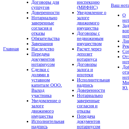
Договоры для
инспекцию
Ваш нот
супругов
(МИФНС)
Доверенности
Уведомление о
О
Нотариально
залоге
но
заверенные
движимого
Зад
согласия и
имущества
во
отказы
Договоры с
но
Обязательства
недвижимым
Ли
Завещания
имуществом
Ре
Главная
Наследство
Расчет через
Со
Передача
депозит
От
документов
нотариуса
но
нотариусом
Договоры
До
Сделки с
залога и
отз
долями в
ипотеки
но
уставном
Исполнительная
Ми
капитале ООО.
надпись
Ю.
Выход
Доверенности
участника
Нотариально
Уведомление о
заверенные
залоге
согласия и
движимого
отказы
имущества
Передача
Исполнительная
документов
надпись
нотариусом