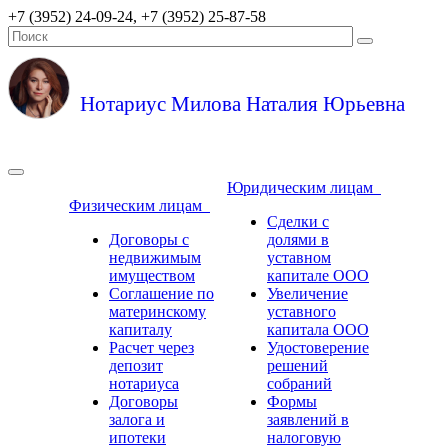
+7 (3952) 24-09-24, +7 (3952) 25-87-58
Нотариус Милова Наталия Юрьевна
Юридическим лицам
Физическим лицам
Сделки с
Договоры с
долями в
недвижимым
уставном
имуществом
капитале ООО
Соглашение по
Увеличение
материнскому
уставного
капиталу
капитала ООО
Расчет через
Удостоверение
депозит
решений
нотариуса
собраний
Договоры
Формы
залога и
заявлений в
ипотеки
налоговую