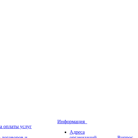
Информация
а оплаты услуг
Адреса
 договоров и
организаций
Вопрос-