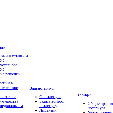
ицам
лями в уставном
ОО
уставного
ОО
ние решений
лений в
инспекцию
Ваш нотариус
Тарифы
 о залоге
О нотариусе
имущества
Задать вопрос
Общие правил
 недвижимым
нотариусу
нотариуса
м
Лицензии
Удостоверение