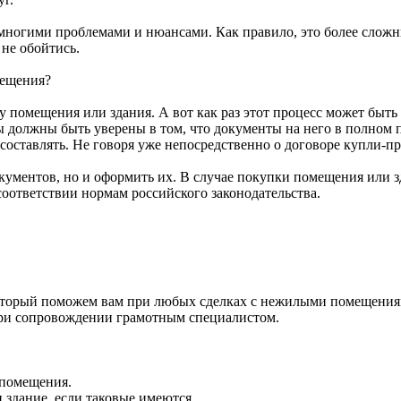
многими проблемами и нюансами. Как правило, это более слож
не обойтись.
мещения?
у помещения или здания. А вот как раз этот процесс может бы
ы должны быть уверены в том, что документы на него в полном 
 составлять. Не говоря уже непосредственно о договоре купли-п
кументов, но и оформить их. В случае покупки помещения или 
соответствии нормам российского законодательства.
орый поможем вам при любых сделках с нежилыми помещениями
при сопровождении грамотным специалистом.
 помещения.
 здание, если таковые имеются.