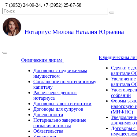
+7 (3952) 24-09-24, +7 (3952) 25-87-58
Нотариус Милова Наталия Юрьевна
Юридическим л
Физическим лицам
Сделки с до
Договоры с недвижимым
капитале О
имуществом
Увеличение 
Соглашение по материнскому
капитала О
капиталу
Удостовере
Расчет через депозит
собраний
нотариуса
Формы заяв
Договоры залога и ипотеки
налоговую 
Договоры для супругов
(МИФНС)
Доверенности
Уведомление
Нотариально заверенные
движимого 
согласия и отказы
Договоры с
Обязательства
имущество
Завещания