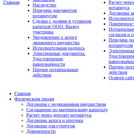
Главная
Расчет чере
Наследство
нотариуса
Передача документов
Договоры за
нотариусом
Исполнител
Сделки с долями в уставном
Довереннос
капитале ООО. Выход
Нотариальн
участника
согласия и 
Уведомление о залоге
Передача д
движимого имущества
нотариусом
Исполнительная надпись
Электронны
Электронные документы.
Удостовере
Удостоверение
равнозначно
равнозначности
Прочие нот
Прочие нотариальные
действия
действия
Осмотр сай
Главная
Физическим лицам
Договоры с недвижимым имуществом
Соглашение по материнскому капиталу
Расчет через депозит нотариуса
Договоры залога и ипотеки
Договоры для супругов
Доверенности