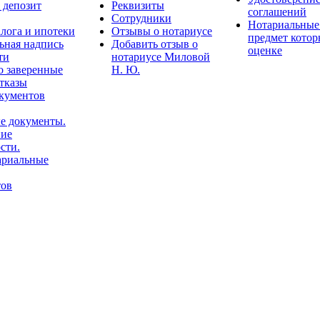
з депозит
Реквизиты
соглашений
Сотрудники
Нотариальные 
лога и ипотеки
Отзывы о нотариусе
предмет котор
ьная надпись
Добавить отзыв о
оценке
ти
нотариусе Миловой
о заверенные
Н. Ю.
отказы
окументов
е документы.
ние
сти.
ариальные
тов