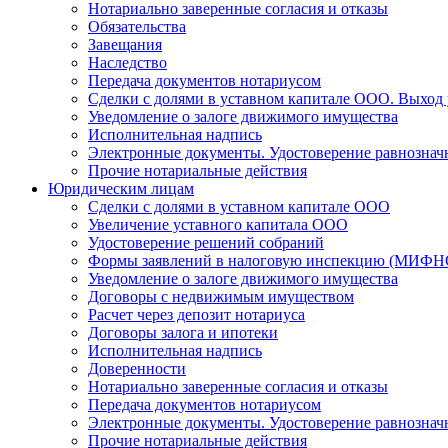
Нотариально заверенные согласия и отказы
Обязательства
Завещания
Наследство
Передача документов нотариусом
Сделки с долями в уставном капитале ООО. Выход
Уведомление о залоге движимого имущества
Исполнительная надпись
Электронные документы. Удостоверение равнознач
Прочие нотариальные действия
Юридическим лицам
Сделки с долями в уставном капитале ООО
Увеличение уставного капитала ООО
Удостоверение решений собраний
Формы заявлений в налоговую инспекцию (МИФН
Уведомление о залоге движимого имущества
Договоры с недвижимым имуществом
Расчет через депозит нотариуса
Договоры залога и ипотеки
Исполнительная надпись
Доверенности
Нотариально заверенные согласия и отказы
Передача документов нотариусом
Электронные документы. Удостоверение равнознач
Прочие нотариальные действия