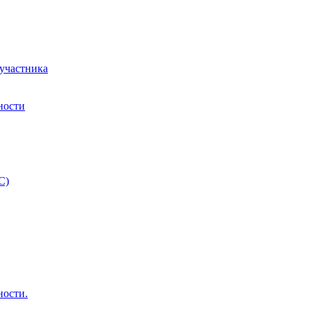
 участника
ности
С)
ности.