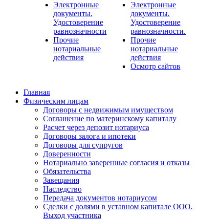
Электронные
Электронные
документы.
документы.
Удостоверение
Удостоверение
равнозначности
равнозначности.
Прочие
Прочие
нотариальные
нотариальные
действия
действия
Осмотр сайтов
Главная
Физическим лицам
Договоры с недвижимым имуществом
Соглашение по материнскому капиталу
Расчет через депозит нотариуса
Договоры залога и ипотеки
Договоры для супругов
Доверенности
Нотариально заверенные согласия и отказы
Обязательства
Завещания
Наследство
Передача документов нотариусом
Сделки с долями в уставном капитале ООО.
Выход участника