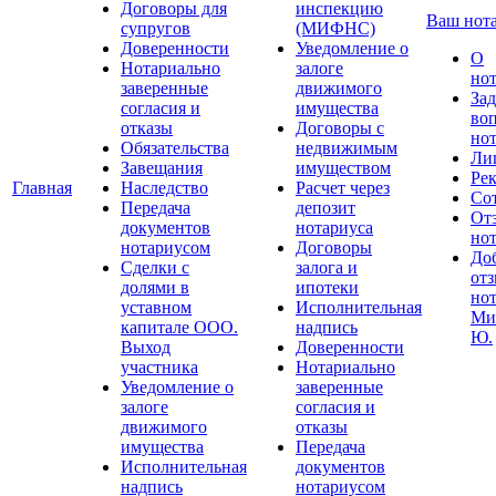
Договоры для
инспекцию
Ваш нот
супругов
(МИФНС)
Доверенности
Уведомление о
О
Нотариально
залоге
но
заверенные
движимого
Зад
согласия и
имущества
во
отказы
Договоры с
но
Обязательства
недвижимым
Ли
Завещания
имуществом
Ре
Главная
Наследство
Расчет через
Со
Передача
депозит
От
документов
нотариуса
но
нотариусом
Договоры
До
Сделки с
залога и
отз
долями в
ипотеки
но
уставном
Исполнительная
Ми
капитале ООО.
надпись
Ю.
Выход
Доверенности
участника
Нотариально
Уведомление о
заверенные
залоге
согласия и
движимого
отказы
имущества
Передача
Исполнительная
документов
надпись
нотариусом