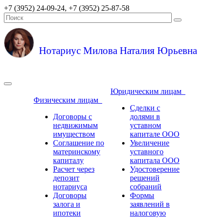
+7 (3952) 24-09-24, +7 (3952) 25-87-58
Нотариус Милова Наталия Юрьевна
Юридическим лицам
Физическим лицам
Сделки с
Договоры с
долями в
недвижимым
уставном
имуществом
капитале ООО
Соглашение по
Увеличение
материнскому
уставного
капиталу
капитала ООО
Расчет через
Удостоверение
депозит
решений
нотариуса
собраний
Договоры
Формы
залога и
заявлений в
ипотеки
налоговую