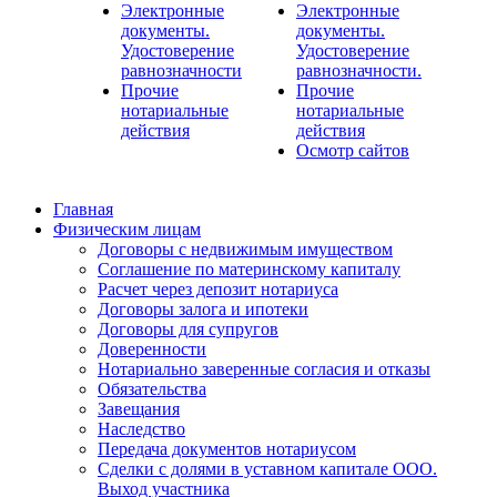
Электронные
Электронные
документы.
документы.
Удостоверение
Удостоверение
равнозначности
равнозначности.
Прочие
Прочие
нотариальные
нотариальные
действия
действия
Осмотр сайтов
Главная
Физическим лицам
Договоры с недвижимым имуществом
Соглашение по материнскому капиталу
Расчет через депозит нотариуса
Договоры залога и ипотеки
Договоры для супругов
Доверенности
Нотариально заверенные согласия и отказы
Обязательства
Завещания
Наследство
Передача документов нотариусом
Сделки с долями в уставном капитале ООО.
Выход участника