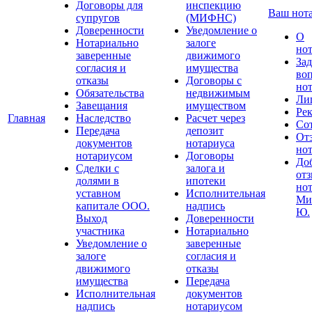
Договоры для
инспекцию
Ваш нот
супругов
(МИФНС)
Доверенности
Уведомление о
О
Нотариально
залоге
но
заверенные
движимого
Зад
согласия и
имущества
во
отказы
Договоры с
но
Обязательства
недвижимым
Ли
Завещания
имуществом
Ре
Главная
Наследство
Расчет через
Со
Передача
депозит
От
документов
нотариуса
но
нотариусом
Договоры
До
Сделки с
залога и
отз
долями в
ипотеки
но
уставном
Исполнительная
Ми
капитале ООО.
надпись
Ю.
Выход
Доверенности
участника
Нотариально
Уведомление о
заверенные
залоге
согласия и
движимого
отказы
имущества
Передача
Исполнительная
документов
надпись
нотариусом