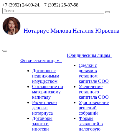
+7 (3952) 24-09-24, +7 (3952) 25-87-58
Нотариус Милова Наталия Юрьевна
Юридическим лицам
Физическим лицам
Сделки с
Договоры с
долями в
недвижимым
уставном
имуществом
капитале ООО
Соглашение по
Увеличение
материнскому
уставного
капиталу
капитала ООО
Расчет через
Удостоверение
депозит
решений
нотариуса
собраний
Договоры
Формы
залога и
заявлений в
ипотеки
налоговую