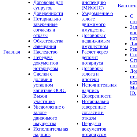
Договоры для
инспекцию
Ваш нот
супругов
(МИФНС)
Доверенности
Уведомление о
О
Нотариально
залоге
но
заверенные
движимого
Зад
согласия и
имущества
во
отказы
Договоры с
но
Обязательства
недвижимым
Ли
Завещания
имуществом
Ре
Главная
Наследство
Расчет через
Со
Передача
депозит
От
документов
нотариуса
но
нотариусом
Договоры
До
Сделки с
залога и
отз
долями в
ипотеки
но
уставном
Исполнительная
Ми
капитале ООО.
надпись
Ю.
Выход
Доверенности
участника
Нотариально
Уведомление о
заверенные
залоге
согласия и
движимого
отказы
имущества
Передача
Исполнительная
документов
надпись
нотариусом