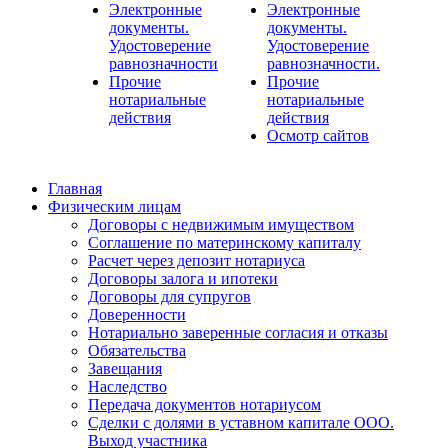
Электронные
Электронные
документы.
документы.
Удостоверение
Удостоверение
равнозначности
равнозначности.
Прочие
Прочие
нотариальные
нотариальные
действия
действия
Осмотр сайтов
Главная
Физическим лицам
Договоры с недвижимым имуществом
Соглашение по материнскому капиталу
Расчет через депозит нотариуса
Договоры залога и ипотеки
Договоры для супругов
Доверенности
Нотариально заверенные согласия и отказы
Обязательства
Завещания
Наследство
Передача документов нотариусом
Сделки с долями в уставном капитале ООО.
Выход участника