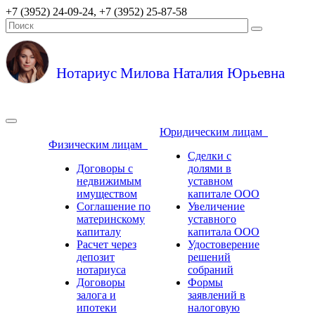
+7 (3952) 24-09-24, +7 (3952) 25-87-58
Нотариус Милова Наталия Юрьевна
Юридическим лицам
Физическим лицам
Сделки с
Договоры с
долями в
недвижимым
уставном
имуществом
капитале ООО
Соглашение по
Увеличение
материнскому
уставного
капиталу
капитала ООО
Расчет через
Удостоверение
депозит
решений
нотариуса
собраний
Договоры
Формы
залога и
заявлений в
ипотеки
налоговую